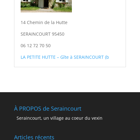
14 Chemin de la Hutte
SERAINCOURT 95450
06 12 72 70 50
LA PETITE HUTTE – Gîte à SERAINCOURT (b
À PROPOS de Seraincourt
Seraincourt, un village au coeur du vexin
Articles récents