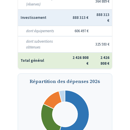
364 889 €
(réserves)
888 313
Investissement
888 313 €
€
dont équipements
606 497 €
dont subventions
325 593 €
obtenues
2 426 808
2 426
Total général
€
808 €
Répartition des dépenses 2026