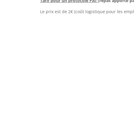
Tarif pour un protocole PAI
(repas apporté pa
Le prix est de 2€ (coût logistique pour les emp